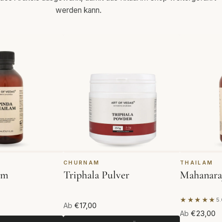
werden kann.
CHURNAM
THAILAM
am
Triphala Pulver
Mahanara
★★★★★
5.
Basierend 
Ab
€17,00
Ab
€23,00