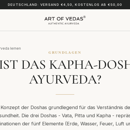
DEUTSCHLAND: VERSAND €4,50, KOSTENLOS AB €50,00
rveda lernen
GRUNDLAGEN
IST DAS KAPHA-DOS
AYURVEDA?
 Konzept der Doshas grundlegend für das Verständnis der
esundheit.
Die drei Doshas - Vata, Pitta und Kapha - reprä
nationen der fünf Elemente (Erde, Wasser, Feuer, Luft u