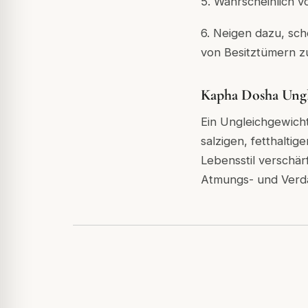
5. Wahrscheinlich 
6. Neigen dazu, sc
von Besitztümern z
Kapha Dosha Ungl
Ein Ungleichgewich
salzigen, fetthalti
Lebensstil verschä
Atmungs- und Verda