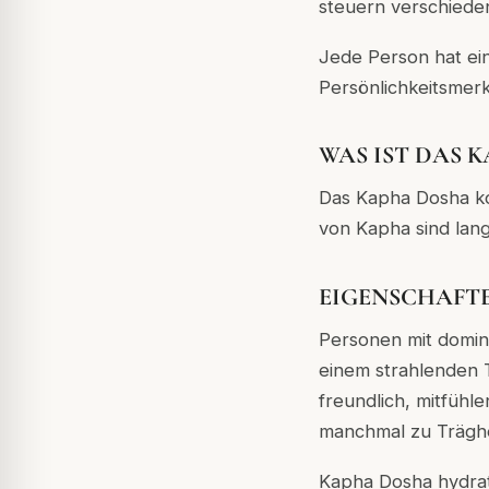
steuern verschiede
Jede Person hat ein
Persönlichkeitsmer
WAS IST DAS 
Das Kapha Dosha kom
von Kapha sind lang
EIGENSCHAFT
Personen mit domin
einem strahlenden 
freundlich, mitfüh
manchmal zu Träghe
Kapha Dosha hydrati