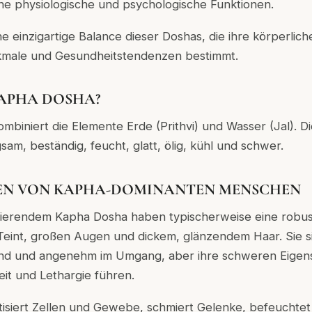
ne physiologische und psychologische Funktionen.
e einzigartige Balance dieser Doshas, die ihre körperlic
kmale und Gesundheitstendenzen bestimmt.
KAPHA DOSHA?
biniert die Elemente Erde (Prithvi) und Wasser (Jal). D
sam, beständig, feucht, glatt, ölig, kühl und schwer.
EN VON KAPHA-DOMINANTEN MENSCHEN
ierendem Kapha Dosha haben typischerweise eine robuste
Teint, großen Augen und dickem, glänzendem Haar.
Sie 
lend und angenehm im Umgang, aber ihre schweren Eige
it und Lethargie führen.
siert Zellen und Gewebe, schmiert Gelenke, befeuchtet d