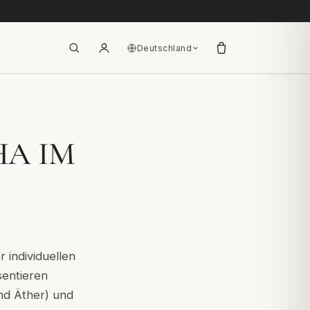
Deutschland
HA IM
 individuellen
sentieren
nd Äther) und