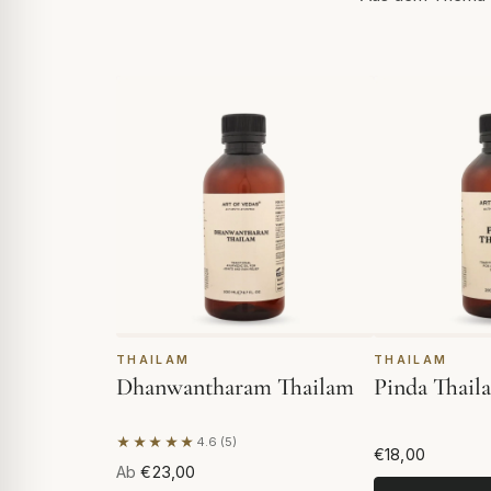
THAILAM
THAILAM
Dhanwantharam Thailam
Pinda Thail
★★★★★
4.6 (5)
Basierend auf 5 Bewertungen
€18,00
Ab
€23,00