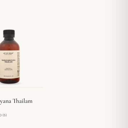
yana Thailam
0 (5)
auf 5 Bewertungen