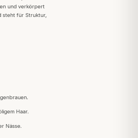
den und verkörpert
 steht für Struktur,
ugenbrauen.
öligem Haar.
er Nässe.