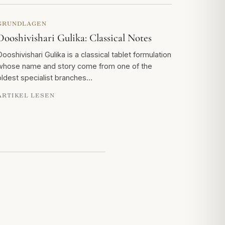
GRUNDLAGEN
Dooshivishari Gulika: Classical Notes
Dooshivishari Gulika is a classical tablet formulation
whose name and story come from one of the
oldest specialist branches…
ARTIKEL LESEN