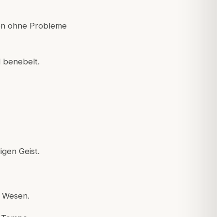
ten ohne Probleme
d benebelt.
igen Geist.
s Wesen.