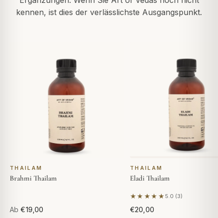
Ergänzungen. Wenn Sie Art of Vedas noch nicht
kennen, ist dies der verlässlichste Ausgangspunkt.
THAILAM
THAILAM
Brahmi Thailam
Eladi Thailam
★★★★★
5.0 (3)
Basierend auf 3 Bewer
Ab
€19,00
€20,00