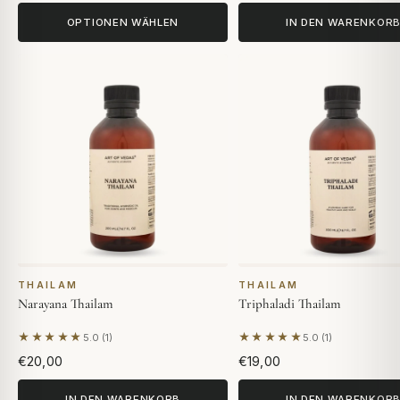
OPTIONEN WÄHLEN
IN DEN WARENKOR
THAILAM
THAILAM
Narayana Thailam
Triphaladi Thailam
★★★★★
★★★★★
5.0 (1)
5.0 (1)
Basierend auf 1 Bewertung
Basierend auf 1 Bewert
€20,00
€19,00
IN DEN WARENKORB
IN DEN WARENKOR