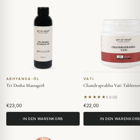
ABHYANGA-ÖL
VATI
Tri Dosha Massageöl
Chandraprabha Vati Tablette
★★★★★
5.0 (2)
Basierend auf 2 Bewer
€23,00
€22,00
IN DEN WARENKORB
IN DEN WARENKOR