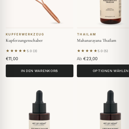
KUPFERWERKZEUG
THAILAM
Kupferzungenschaber
Mahanarayana Thailam
★★★★★
★★★★★
5.0 (3)
5.0 (5)
Basierend auf 3 Bewertungen
Basierend auf 5 Bewer
€11,00
Ab
€23,00
IN DEN WARENKORB
OPTIONEN WÄHLEN