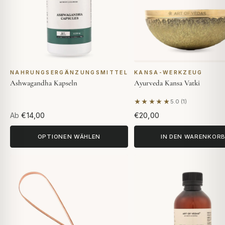
NAHRUNGSERGÄNZUNGSMITTEL
KANSA-WERKZEUG
Ashwagandha Kapseln
Ayurveda Kansa Vatki
★★★★★
5.0 (1)
Basierend auf 1 Bewert
Ab
€14,00
€20,00
OPTIONEN WÄHLEN
IN DEN WARENKOR