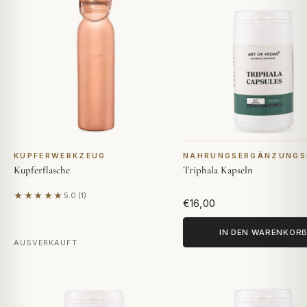
KUPFERWERKZEUG
NAHRUNGSERGÄNZUNGS
Kupferflasche
Triphala Kapseln
★★★★★
5.0 (1)
Basierend auf 1 Bewertung
€16,00
IN DEN WARENKOR
AUSVERKAUFT