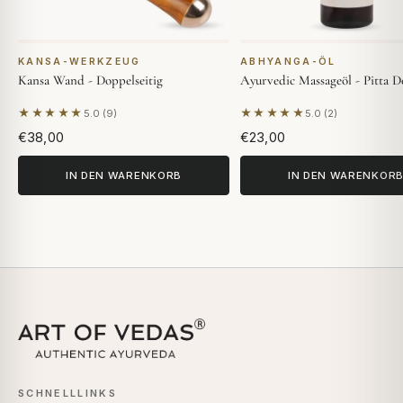
KANSA-WERKZEUG
ABHYANGA-ÖL
Kansa Wand - Doppelseitig
Ayurvedic Massageöl - Pitta D
★★★★★
★★★★★
5.0 (9)
5.0 (2)
Basierend auf 9 Bewertungen
Basierend auf 2 Bewer
€38,00
€23,00
IN DEN WARENKORB
IN DEN WARENKOR
SCHNELLLINKS