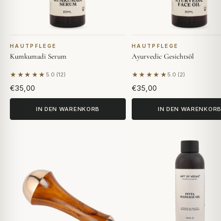
HAUTPFLEGE
HAUTPFLEGE
Kumkumadi Serum
Ayurvedic Gesichtsöl
★★★★★
★★★★★
5.0 (12)
5.0 (2)
Basierend auf 12 Bewertungen
Basierend auf 2 Bewer
€35,00
€35,00
IN DEN WARENKORB
IN DEN WARENKOR