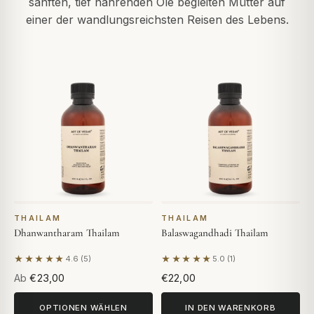
sanften, tief nährenden Öle begleiten Mütter auf
einer der wandlungsreichsten Reisen des Lebens.
THAILAM
THAILAM
Dhanwantharam Thailam
Balaswagandhadi Thailam
★★★★★
★★★★★
4.6 (5)
5.0 (1)
Basierend auf 5 Bewertungen
Basierend auf 1 Bewertung
Ab
€23,00
€22,00
OPTIONEN WÄHLEN
IN DEN WARENKORB