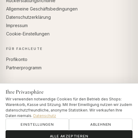
Rückerstattungsrichtlinie
Allgemeine Geschäftsbedingungen
Datenschutzerklärung
Impressum
Cookie-Einstellungen
FÜR FACHLEUTE
Profikonto
Partnerprogramm
Ihre Privatsphäre
SICHERE ZAHLUNG
Wir verwenden notwendige Cookies für den Betrieb des Shops:
Warenkorb, Kasse und Sitzung. Mit Ihrer Einwilligung nutzen wir zudem
datenschutzfreundliche, anonyme Statistiken. Wir verkaufen Ihre
Daten niemals.
Datenschutz
EINSTELLUNGEN
ABLEHNEN
© 2026 Art of Vedas · Authentic Ayurveda d.o.o.
info@artofvedas.com
ॐ
Brauchen Sie Hilfe?
ALLE AKZEPTIEREN