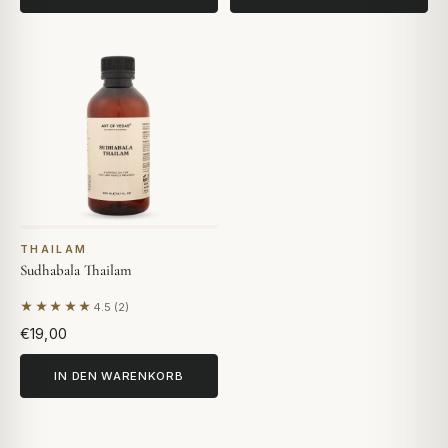
THAILAM
Sudhabala Thailam
★★★★★
4.5 (2)
Basierend auf 2 Bewertungen
€19,00
IN DEN WARENKORB