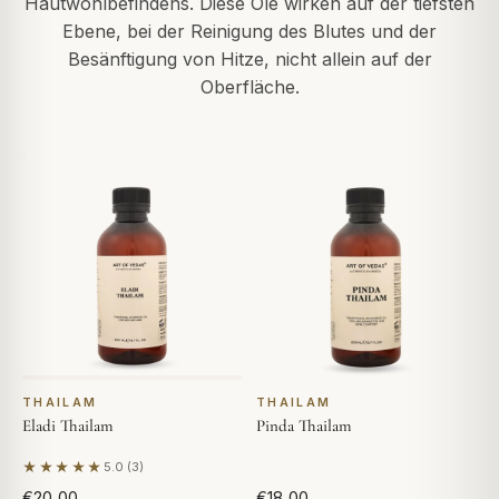
Hautwohlbefindens. Diese Öle wirken auf der tiefsten
Ebene, bei der Reinigung des Blutes und der
Besänftigung von Hitze, nicht allein auf der
Oberfläche.
THAILAM
THAILAM
Eladi Thailam
Pinda Thailam
★★★★★
5.0 (3)
Basierend auf 3 Bewertungen
€20,00
€18,00